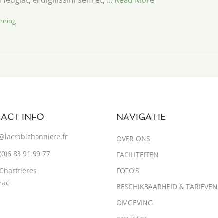
 feugiat, el dignissim sem et, …
Read More
nning
ACT INFO
NAVIGATIE
@lacrabichonniere.fr
OVER ONS
(0)6 83 91 99 77
FACILITEITEN
Chartrières
FOTO’S
zac
BESCHIKBAARHEID & TARIEVEN
OMGEVING