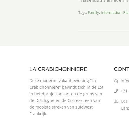
Phasellus sit amet enim
Tags:
Family
,
Information
,
Pla
LA CRABICHONNIERE
CONT
Deze moderne vakantiewoning “La
info
Crabichonnière” bevindt zich in de Lot
+31 
in het dorpje Lanzac, op de grens van
de Dordogne en de Corrèze, een van
Les 
de mooiste streken van zuidwest
Lan
Frankrijk.