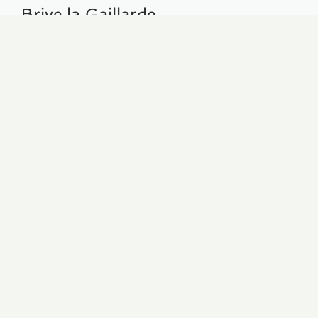
Brive la Gaillarde
https://www.brive-tourisme.com
GENIETEN