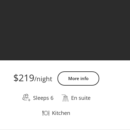
$219
/night
More info
Sleeps 6
En suite
Kitchen