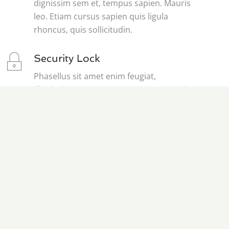
dignissim sem et, tempus sapien. Mauris
leo. Etiam cursus sapien quis ligula
rhoncus, quis sollicitudin.
Security Lock
Phasellus sit amet enim feugiat,
dignissim sem et, tempus sapien. Mauris
leo. Etiam cursus sapien quis ligula
rhoncus, quis sollicitudin.
Discounted Car Rental
Phasellus sit amet enim feugiat,
dignissim sem et, tempus sapien. Mauris
leo. Etiam cursus sapien quis ligula
rhoncus, quis sollicitudin.